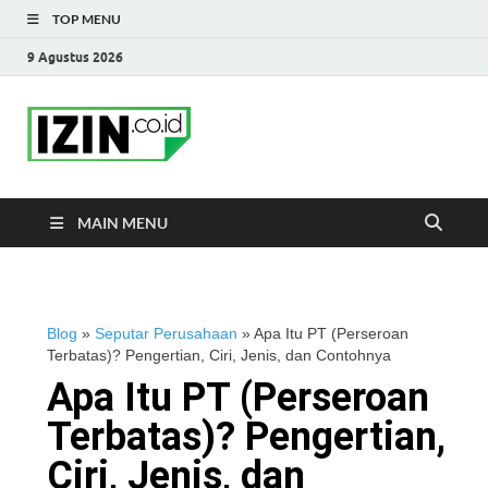
TOP MENU
9 Agustus 2026
IZIN.co.id Blog
Portal Informasi Bisnis Terkini
MAIN MENU
Blog
»
Seputar Perusahaan
»
Apa Itu PT (Perseroan
Terbatas)? Pengertian, Ciri, Jenis, dan Contohnya
Apa Itu PT (Perseroan
Terbatas)? Pengertian,
Ciri, Jenis, dan