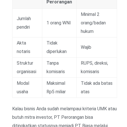
Perorangan
Minimal 2
Jumlah
1 orang WNI
orang/badan
pendiri
hukum
Akta
Tidak
Wajib
notaris
diperlukan
Struktur
Tanpa
RUPS, direksi,
organisasi
komisaris
komisaris
Modal
Maksimal
Tidak ada batas
usaha
Rp5 miliar
atas
Kalau bisnis Anda sudah melampaui kriteria UMK atau
butuh mitra investor, PT Perorangan bisa
ditingkatkan statusnya menjadi PT Biasa melalui