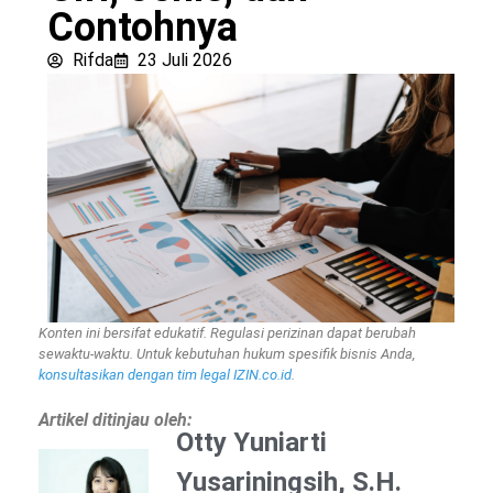
Contohnya
Rifda
23 Juli 2026
Konten ini bersifat edukatif. Regulasi perizinan dapat berubah
sewaktu-waktu. Untuk kebutuhan hukum spesifik bisnis Anda,
konsultasikan dengan tim legal IZIN.co.id
.
Artikel ditinjau oleh:
Otty Yuniarti
Yusariningsih, S.H.