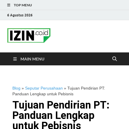
TOP MENU
6 Agustus 2026
IZIN.co.id Blog
Portal Informasi Bisnis Terkini
MAIN MENU
Blog
»
Seputar Perusahaan
»
Tujuan Pendirian PT:
Panduan Lengkap untuk Pebisnis
Tujuan Pendirian PT:
Panduan Lengkap
untuk Pebisnis