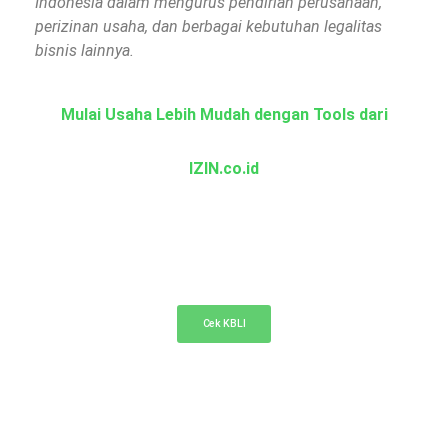
Indonesia dalam mengurus pendirian perusahaan,
perizinan usaha, dan berbagai kebutuhan legalitas
bisnis lainnya.
Mulai Usaha Lebih Mudah dengan Tools dari
IZIN.co.id
KBLI Online
Cek KBLI untuk pemilihan bidang usaha di NIB
Cek KBLI
Cek Nama PT Online