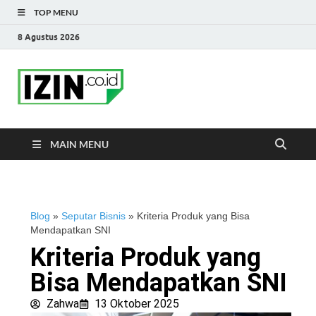
TOP MENU
8 Agustus 2026
IZIN.co.id Blog
Portal Informasi Bisnis Terkini
MAIN MENU
Blog
»
Seputar Bisnis
»
Kriteria Produk yang Bisa
Mendapatkan SNI
Kriteria Produk yang
Bisa Mendapatkan SNI
Zahwa
13 Oktober 2025