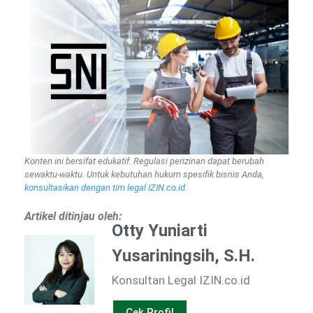
Konten ini bersifat edukatif. Regulasi perizinan dapat berubah
sewaktu-waktu. Untuk kebutuhan hukum spesifik bisnis Anda,
konsultasikan dengan tim legal IZIN.co.id
.
Artikel ditinjau oleh:
Otty Yuniarti
Yusariningsih, S.H.
Konsultan Legal IZIN.co.id
Cek Profil