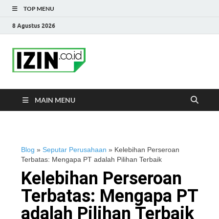
TOP MENU
8 Agustus 2026
IZIN.co.id Blog
Portal Informasi Bisnis Terkini
MAIN MENU
Blog
»
Seputar Perusahaan
»
Kelebihan Perseroan
Terbatas: Mengapa PT adalah Pilihan Terbaik
Kelebihan Perseroan
Terbatas: Mengapa PT
adalah Pilihan Terbaik