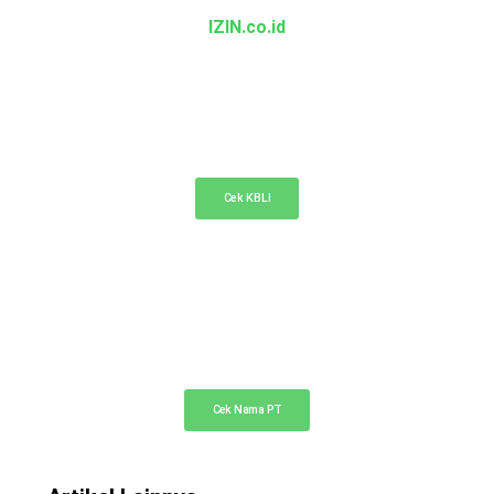
IZIN.co.id
KBLI Online
Cek KBLI untuk pemilihan bidang usaha di NIB
Cek KBLI
Cek Nama PT Online
Cek ketersediaan nama PT Anda di sini
Cek Nama PT