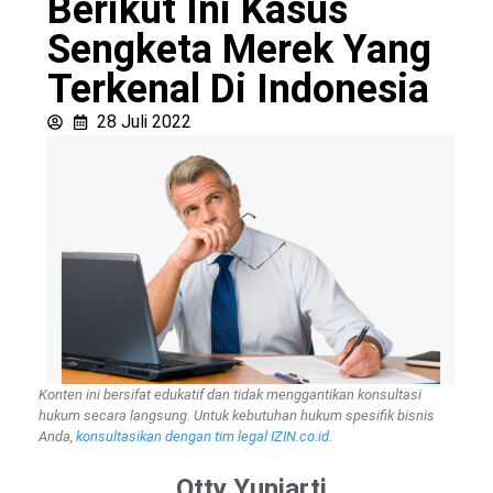
Berikut Ini Kasus
Sengketa Merek Yang
Terkenal Di Indonesia
28 Juli 2022
Konten ini bersifat edukatif dan tidak menggantikan konsultasi
hukum secara langsung. Untuk kebutuhan hukum spesifik bisnis
Anda,
konsultasikan dengan tim legal IZIN.co.id
.
Otty Yuniarti