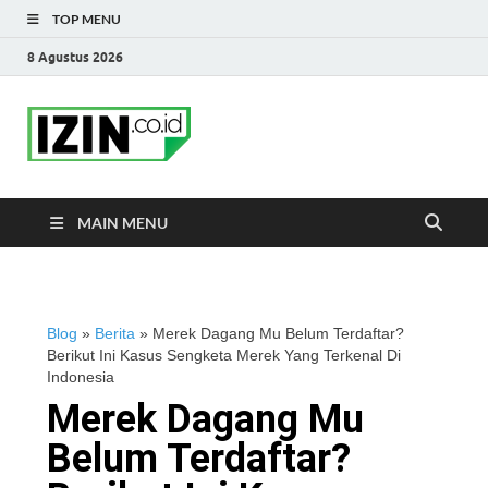
TOP MENU
8 Agustus 2026
IZIN.co.id Blog
Portal Informasi Bisnis Terkini
MAIN MENU
Blog
»
Berita
»
Merek Dagang Mu Belum Terdaftar?
Berikut Ini Kasus Sengketa Merek Yang Terkenal Di
Indonesia
Merek Dagang Mu
Belum Terdaftar?