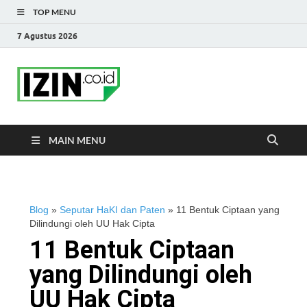
TOP MENU
7 Agustus 2026
IZIN.co.id Blog
Portal Informasi Bisnis Terkini
MAIN MENU
Blog
»
Seputar HaKI dan Paten
»
11 Bentuk Ciptaan yang
Dilindungi oleh UU Hak Cipta
11 Bentuk Ciptaan
yang Dilindungi oleh
UU Hak Cipta