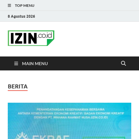
TOP MENU
8 Agustus 2026
IZIN.co.id Blog
Portal Informasi Bisnis Terkini
MAIN MENU
BERITA