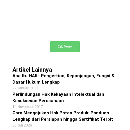
Cek Merek Gratis
Cek dan telusuri merek dagang terdaftar secara
gratis
Cek Merek
Artikel Lainnya
Apa Itu HAKI: Pengertian, Kepanjangan, Fungsi &
Dasar Hukum Lengkap
22 Januari 2021
Perlindungan Hak Kekayaan Intelektual dan
Kesuksesan Perusahaan
14 November 2017
Cara Mengajukan Hak Paten Produk: Panduan
Lengkap dari Persiapan hingga Sertifikat Terbit
30 Juli 2026