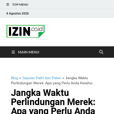
TOP MENU
6 Agustus 2026
IZIN.co.id Blog
Portal Informasi Bisnis Terkini
MAIN MENU
Blog
»
Seputar HaKI dan Paten
»
Jangka Waktu
Perlindungan Merek: Apa yang Perlu Anda Ketahui
Jangka Waktu
Perlindungan Merek:
Apa yang Perlu Anda