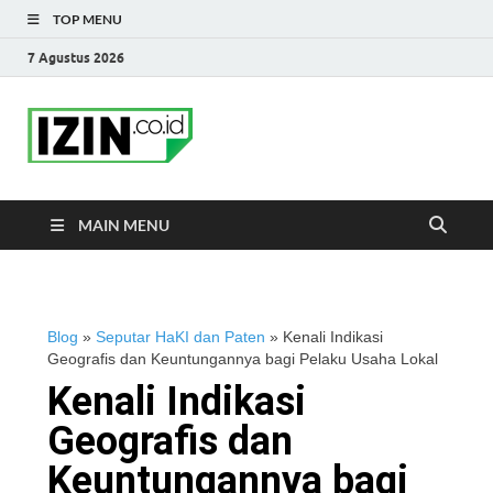
TOP MENU
7 Agustus 2026
IZIN.co.id Blog
Portal Informasi Bisnis Terkini
MAIN MENU
Blog
»
Seputar HaKI dan Paten
»
Kenali Indikasi
Geografis dan Keuntungannya bagi Pelaku Usaha Lokal
Kenali Indikasi
Geografis dan
Keuntungannya bagi