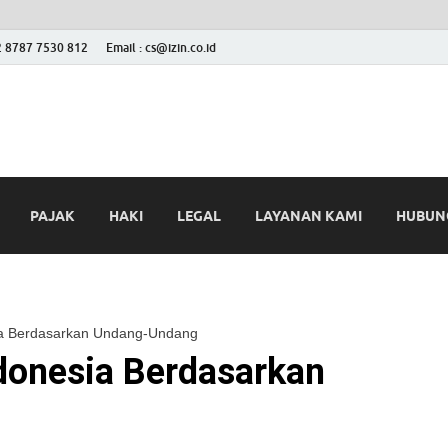
2 8787 7530 812
Email : cs@izin.co.id
 Blog
ini
PAJAK
HAKI
LEGAL
LAYANAN KAMI
HUBUNG
ia Berdasarkan Undang-Undang
donesia Berdasarkan