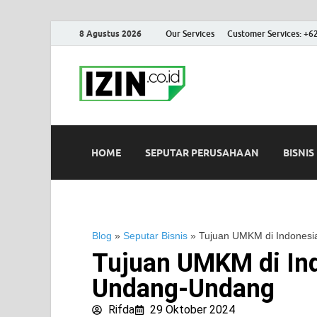
8 Agustus 2026
Our Services
Customer Services: +6
IZIN.co.id
Portal Informasi Bisnis Terk
HOME
SEPUTAR PERUSAHAAN
BISNIS
Blog
»
Seputar Bisnis
»
Tujuan UMKM di Indones
Tujuan UMKM di In
Undang-Undang
Rifda
29 Oktober 2024