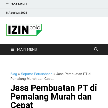
TOP MENU
8 Agustus 2026
IZIN.co.id Blog
Portal Informasi Bisnis Terkini
MAIN MENU
Blog
»
Seputar Perusahaan
»
Jasa Pembuatan PT di
Pemalang Murah dan Cepat
Jasa Pembuatan PT di
Pemalang Murah dan
Cepat