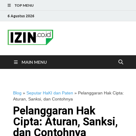
TOP MENU
6 Agustus 2026
IZIN.co.id Blog
Portal Informasi Bisnis Terkini
MAIN MENU
Blog
»
Seputar HaKI dan Paten
»
Pelanggaran Hak Cipta:
Aturan, Sanksi, dan Contohnya
Pelanggaran Hak
Cipta: Aturan, Sanksi,
dan Contohnya