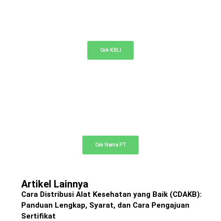
KBLI Online
Cek KBLI untuk pemilihan bidang usaha di NIB
Cek KBLI
Cek Nama PT Online
Cek ketersediaan nama PT Anda di sini
Cek Nama PT
Artikel Lainnya
Cara Distribusi Alat Kesehatan yang Baik (CDAKB):
Panduan Lengkap, Syarat, dan Cara Pengajuan
Sertifikat