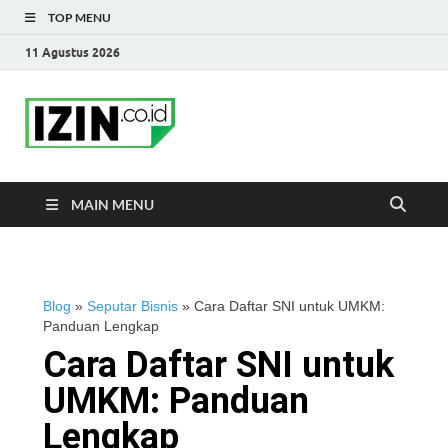
TOP MENU
11 Agustus 2026
IZIN.co.id Blog
Portal Informasi Bisnis Terkini
MAIN MENU
Blog
»
Seputar Bisnis
»
Cara Daftar SNI untuk UMKM:
Panduan Lengkap
Cara Daftar SNI untuk
UMKM: Panduan
Lengkap