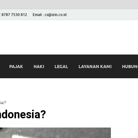
2 8787 7530 812
Email : cs@izin.co.id
 Blog
ini
PAJAK
HAKI
LEGAL
LAYANAN KAMI
HUBUNG
ia?
ndonesia?