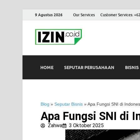
9 Agustus 2026
Our Services
Customer Services: +6
IZIN.co.id
Portal Informasi Bisnis Terk
HOME
SEPUTAR PERUSAHAAN
BISNIS
Blog
»
Seputar Bisnis
»
Apa Fungsi SNI di Indones
Apa Fungsi SNI di I
Zahwa
3 Oktober 2025