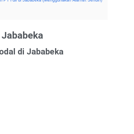
 PT Full di Jababeka (Menggunakan Alamat Sendiri)
i Jababeka
odal di Jababeka