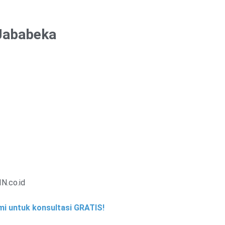
 Jababeka
IN.co.id
i untuk konsultasi GRATIS!