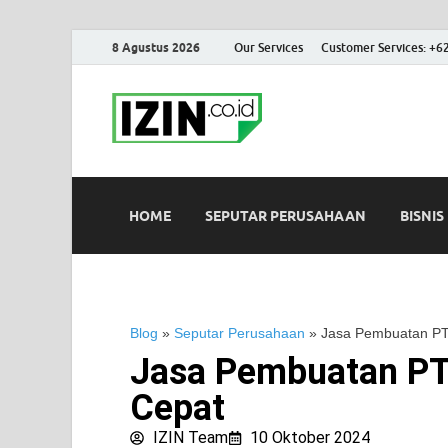
8 Agustus 2026
Our Services
Customer Services: +6
IZIN.co.id
Portal Informasi Bisnis Terk
HOME
SEPUTAR PERUSAHAAN
BISNIS
Blog
»
Seputar Perusahaan
»
Jasa Pembuatan PT
Jasa Pembuatan PT
Cepat
IZIN Team
10 Oktober 2024