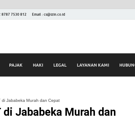
2 8787 7530 812
Email : cs@izin.co.id
 Blog
ini
PAJAK
HAKI
LEGAL
LAYANAN KAMI
HUBUNG
 di Jababeka Murah dan Cepat
 di Jababeka Murah dan