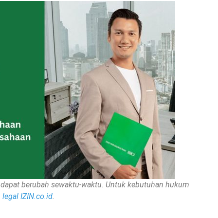
nan dapat berubah sewaktu-waktu. Untuk kebutuhan hukum
legal IZIN.co.id
.