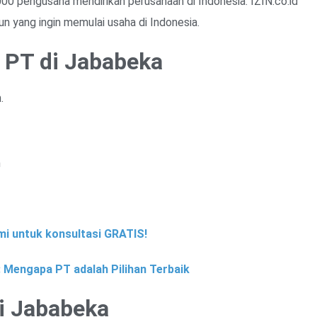
000 pengusaha mendirikan perusahaan di Indonesia. IZIN.co.id
n yang ingin memulai usaha di Indonesia.
 PT di Jababeka
.
m
i untuk konsultasi GRATIS!
 Mengapa PT adalah Pilihan Terbaik
di Jababeka