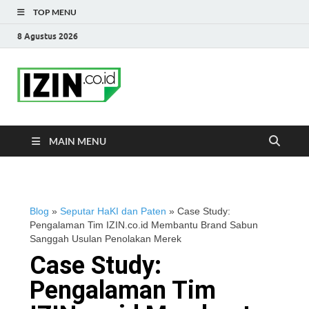
TOP MENU
8 Agustus 2026
IZIN.co.id Blog
Portal Informasi Bisnis Terkini
MAIN MENU
Blog
»
Seputar HaKI dan Paten
»
Case Study:
Pengalaman Tim IZIN.co.id Membantu Brand Sabun
Sanggah Usulan Penolakan Merek
Case Study:
Pengalaman Tim