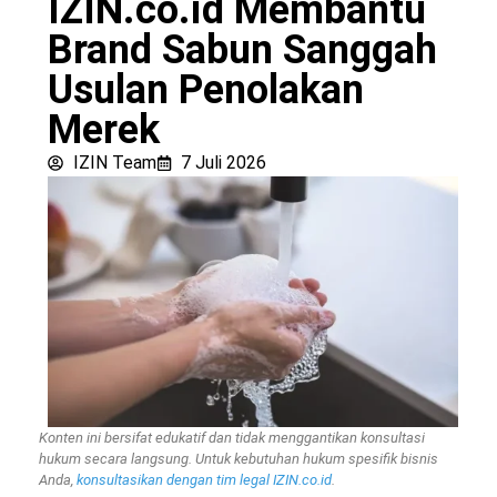
IZIN.co.id Membantu
Brand Sabun Sanggah
Usulan Penolakan
Merek
IZIN Team
7 Juli 2026
Konten ini bersifat edukatif dan tidak menggantikan konsultasi
hukum secara langsung. Untuk kebutuhan hukum spesifik bisnis
Anda,
konsultasikan dengan tim legal IZIN.co.id
.