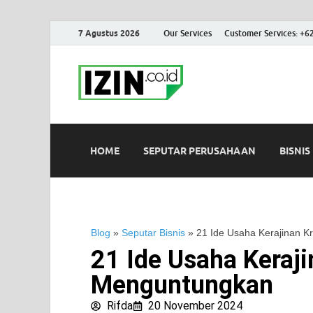
7 Agustus 2026
Our Services
Customer Services: +6
IZIN.co.id
Portal Informasi Bisnis Terk
HOME
SEPUTAR PERUSAHAAN
BISNIS
Blog
»
Seputar Bisnis
»
21 Ide Usaha Kerajinan K
21 Ide Usaha Keraji
Menguntungkan
Rifda
20 November 2024