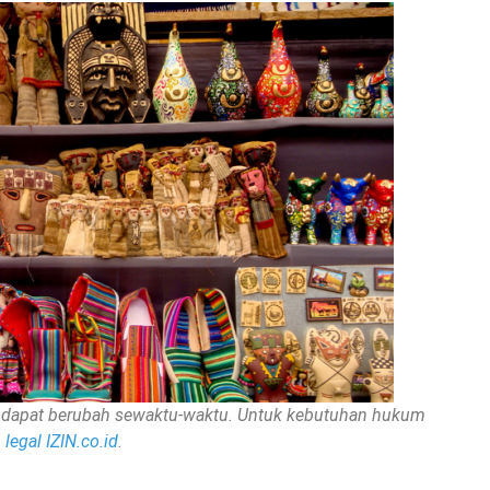
nan dapat berubah sewaktu-waktu. Untuk kebutuhan hukum
legal IZIN.co.id
.