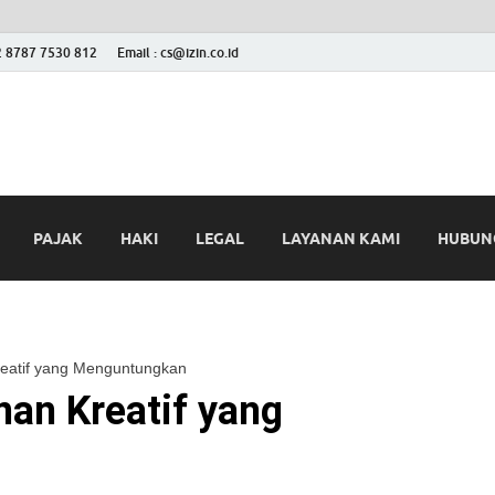
2 8787 7530 812
Email : cs@izin.co.id
 Blog
ini
PAJAK
HAKI
LEGAL
LAYANAN KAMI
HUBUNG
reatif yang Menguntungkan
nan Kreatif yang