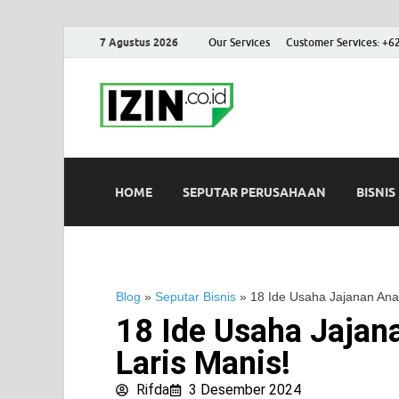
7 Agustus 2026
Our Services
Customer Services: +6
IZIN.co.id
Portal Informasi Bisnis Terk
HOME
SEPUTAR PERUSAHAAN
BISNIS
Blog
»
Seputar Bisnis
»
18 Ide Usaha Jajanan Ana
18 Ide Usaha Jajan
Laris Manis!
Rifda
3 Desember 2024