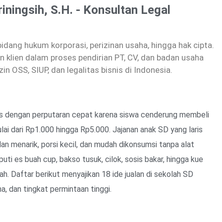
riningsih, S.H. - Konsultan Legal
dang hukum korporasi, perizinan usaha, hingga hak cipta.
 klien dalam proses pendirian PT, CV, dan badan usaha
zin OSS, SIUP, dan legalitas bisnis di Indonesia.
snis dengan perputaran cepat karena siswa cenderung membeli
ulai dari Rp1.000 hingga Rp5.000. Jajanan anak SD yang laris
lan menarik, porsi kecil, dan mudah dikonsumsi tanpa alat
uti es buah cup, bakso tusuk, cilok, sosis bakar, hingga kue
lah. Daftar berikut menyajikan 18 ide jualan di sekolah SD
, dan tingkat permintaan tinggi.