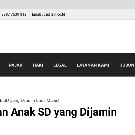
2 8787 7530 812
Email : cs@izin.co.id
 Blog
ini
PAJAK
HAKI
LEGAL
LAYANAN KAMI
HUBUNG
k SD yang Dijamin Laris Manis!
an Anak SD yang Dijamin