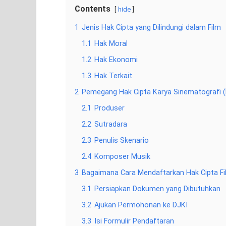
Contents
hide
1
Jenis Hak Cipta yang Dilindungi dalam Film
1.1
Hak Moral
1.2
Hak Ekonomi
1.3
Hak Terkait
2
Pemegang Hak Cipta Karya Sinematografi (
2.1
Produser
2.2
Sutradara
2.3
Penulis Skenario
2.4
Komposer Musik
3
Bagaimana Cara Mendaftarkan Hak Cipta Fi
3.1
Persiapkan Dokumen yang Dibutuhkan
3.2
Ajukan Permohonan ke DJKI
3.3
Isi Formulir Pendaftaran