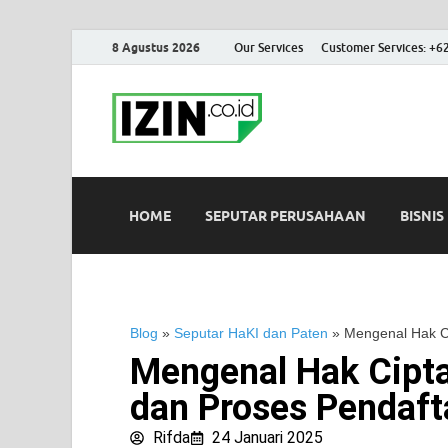
8 Agustus 2026
Our Services
Customer Services: +6
IZIN.co.id
Portal Informasi Bisnis Terk
HOME
SEPUTAR PERUSAHAAN
BISNIS
Blog
»
Seputar HaKI dan Paten
»
Mengenal Hak Ci
Mengenal Hak Cipta
dan Proses Pendaft
Rifda
24 Januari 2025