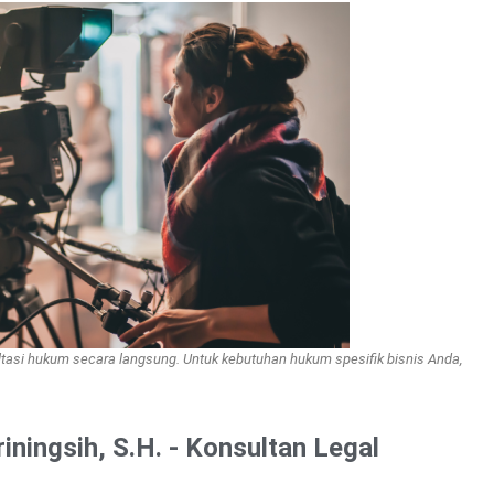
ultasi hukum secara langsung. Untuk kebutuhan hukum spesifik bisnis Anda,
riningsih, S.H. - Konsultan Legal