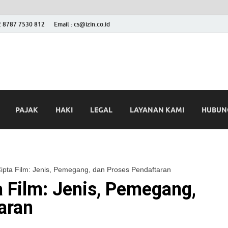
2 8787 7530 812
Email : cs@izin.co.id
 Blog
ini
PAJAK
HAKI
LEGAL
LAYANAN KAMI
HUBUNG
pta Film: Jenis, Pemegang, dan Proses Pendaftaran
 Film: Jenis, Pemegang,
aran