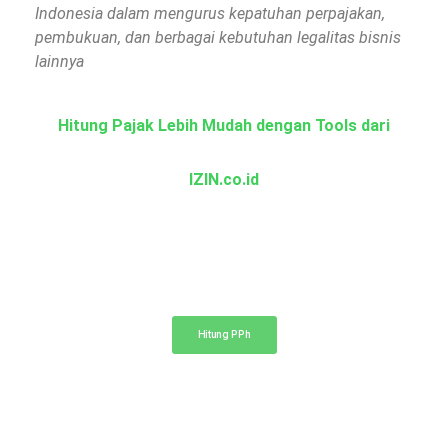
Indonesia dalam mengurus kepatuhan perpajakan,
pembukuan, dan berbagai kebutuhan legalitas bisnis
lainnya
Hitung Pajak Lebih Mudah dengan Tools dari
IZIN.co.id
Kalkulator PPh
Hitung pajak penghasilan PPh 21, 23, dan 4 ayat (2)
Hitung PPh