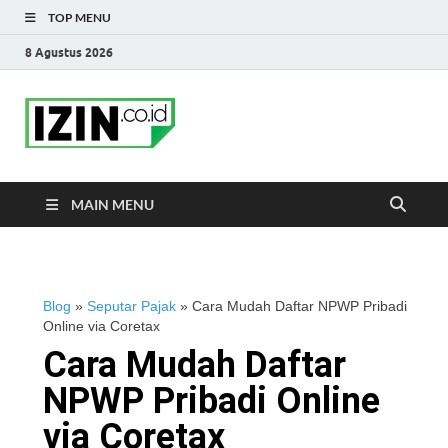
TOP MENU
8 Agustus 2026
IZIN.co.id Blog
Portal Informasi Bisnis Terkini
MAIN MENU
Blog
»
Seputar Pajak
»
Cara Mudah Daftar NPWP Pribadi
Online via Coretax
Cara Mudah Daftar
NPWP Pribadi Online
via Coretax