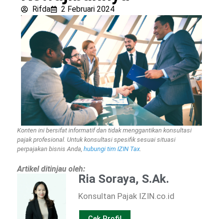
Rifda
2 Februari 2024
Konten ini bersifat informatif dan tidak menggantikan konsultasi
pajak profesional. Untuk konsultasi spesifik sesuai situasi
perpajakan bisnis Anda,
hubungi tim IZIN Tax
.
Artikel ditinjau oleh:
Ria Soraya, S.Ak.
Konsultan Pajak IZIN.co.id
Cek Profil