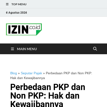
TOP MENU
6 Agustus 2026
IZIN.co.id Blog
Portal Informasi Bisnis Terkini
MAIN MENU
Blog
»
Seputar Pajak
»
Perbedaan PKP dan Non PKP:
Hak dan Kewajibannya
Perbedaan PKP dan
Non PKP: Hak dan
Kewajibannya