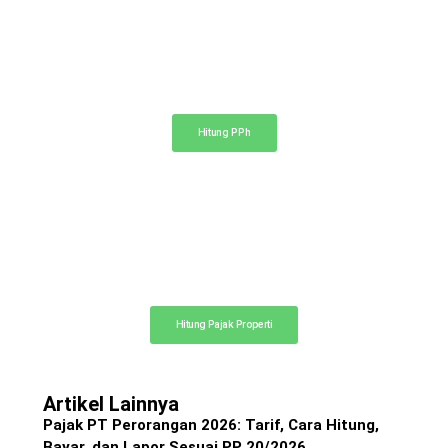
Kalkulator PPh
Hitung pajak penghasilan PPh 21, 23, dan 4 ayat (2)
Hitung PPh
Kalkulator Pajak Properti
Hitung perkiraan pajak dan biaya notaris
Hitung Pajak Properti
Artikel Lainnya
Pajak PT Perorangan 2026: Tarif, Cara Hitung,
Bayar, dan Lapor Sesuai PP 20/2026