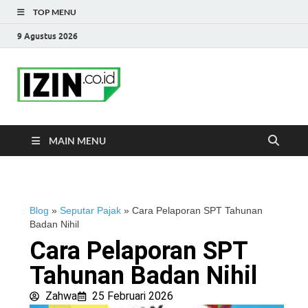
TOP MENU
9 Agustus 2026
IZIN.co.id Blog
Portal Informasi Bisnis Terkini
MAIN MENU
Blog
»
Seputar Pajak
»
Cara Pelaporan SPT Tahunan
Badan Nihil
Cara Pelaporan SPT
Tahunan Badan Nihil
Zahwa
25 Februari 2026