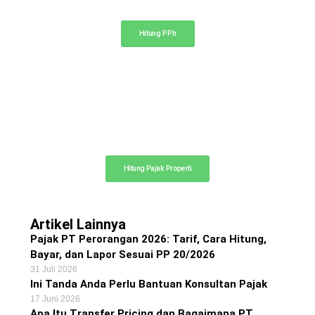
Hitung pajak penghasilan PPh 21, 23, dan 4 ayat (2)
Hitung PPh
Kalkulator Pajak Properti
Hitung perkiraan pajak dan biaya notaris
Hitung Pajak Properti
Artikel Lainnya
Pajak PT Perorangan 2026: Tarif, Cara Hitung,
Bayar, dan Lapor Sesuai PP 20/2026
31 Juli 2026
Ini Tanda Anda Perlu Bantuan Konsultan Pajak
17 Juni 2026
Apa Itu Transfer Pricing dan Bagaimana PT