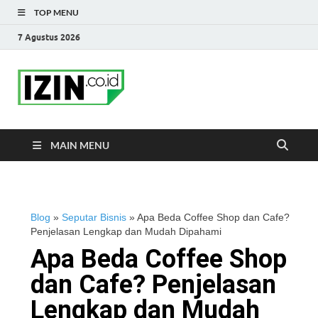
TOP MENU
7 Agustus 2026
IZIN.co.id Blog
Portal Informasi Bisnis Terkini
MAIN MENU
Blog
»
Seputar Bisnis
»
Apa Beda Coffee Shop dan Cafe?
Penjelasan Lengkap dan Mudah Dipahami
Apa Beda Coffee Shop
dan Cafe? Penjelasan
Lengkap dan Mudah