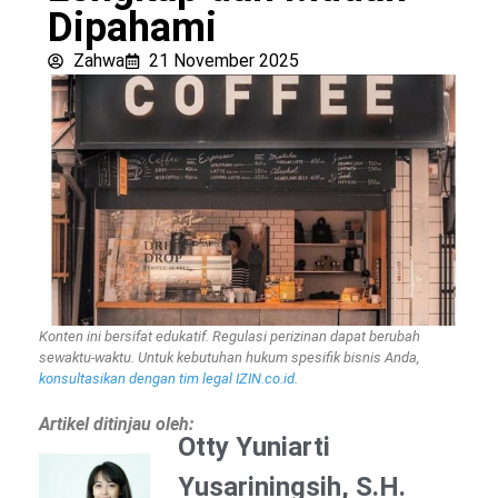
Dipahami
Zahwa
21 November 2025
Konten ini bersifat edukatif. Regulasi perizinan dapat berubah
sewaktu-waktu. Untuk kebutuhan hukum spesifik bisnis Anda,
konsultasikan dengan tim legal IZIN.co.id
.
Artikel ditinjau oleh:
Otty Yuniarti
Yusariningsih, S.H.