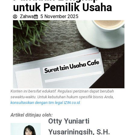
untuk Pemilik Usaha
Zahwa
5 November 2025
Konten ini bersifat edukatif. Regulasi perizinan dapat berubah
sewaktu-waktu. Untuk kebutuhan hukum spesifik bisnis Anda,
konsultasikan dengan tim legal IZIN.co.id
.
Artikel ditinjau oleh:
Otty Yuniarti
Yusariningsih, S.H.