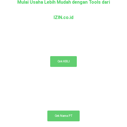
Mulai Usaha Lebih Mudah dengan Tools dari
IZIN.co.id
KBLI Online
Cek KBLI untuk pemilihan bidang usaha di NIB
Cek KBLI
Cek Nama PT Online
Cek ketersediaan nama PT Anda di sini
Cek Nama PT