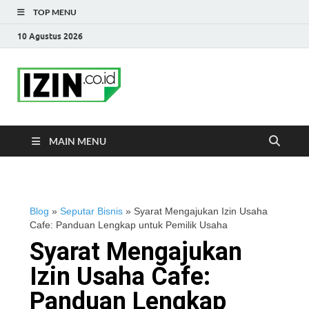
TOP MENU
10 Agustus 2026
IZIN.co.id Blog
Portal Informasi Bisnis Terkini
MAIN MENU
Blog
»
Seputar Bisnis
»
Syarat Mengajukan Izin Usaha
Cafe: Panduan Lengkap untuk Pemilik Usaha
Syarat Mengajukan
Izin Usaha Cafe:
Panduan Lengkap