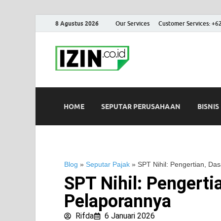
8 Agustus 2026
Our Services
Customer Services: +6
IZIN.co.id
Portal Informasi Bisnis Terk
HOME
SEPUTAR PERUSAHAAN
BISNIS
Blog
»
Seputar Pajak
»
SPT Nihil: Pengertian, D
SPT Nihil: Pengerti
Pelaporannya
Rifda
6 Januari 2026