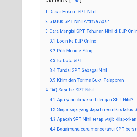
Contents
hide
1
Dasar Hukum SPT Nihil
2
Status SPT Nihil Artinya Apa?
3
Cara Mengisi SPT Tahunan Nihil di DJP Onli
3.1
Login ke DJP Online
3.2
Pilih Menu e-Filing
3.3
Isi Data SPT
3.4
Tandai SPT Sebagai Nihil
3.5
Kirim dan Terima Bukti Pelaporan
4
FAQ Seputar SPT Nihil
4.1
Apa yang dimaksud dengan SPT Nihil?
4.2
Siapa saja yang dapat memiliki status S
4.3
Apakah SPT Nihil tetap wajib dilaporkan
4.4
Bagaimana cara mengetahui SPT bersta