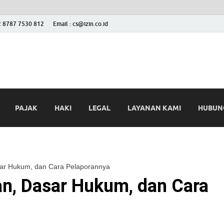
2 8787 7530 812
Email : cs@izin.co.id
 Blog
ini
PAJAK
HAKI
LEGAL
LAYANAN KAMI
HUBUNG
asar Hukum, dan Cara Pelaporannya
an, Dasar Hukum, dan Cara