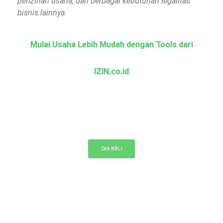
perizinan usaha, dan berbagai kebutuhan legalitas
bisnis lainnya.
Mulai Usaha Lebih Mudah dengan Tools dari
IZIN.co.id
KBLI Online
Cek KBLI untuk pemilihan bidang usaha di NIB
Cek KBLI
Cek Nama PT Online