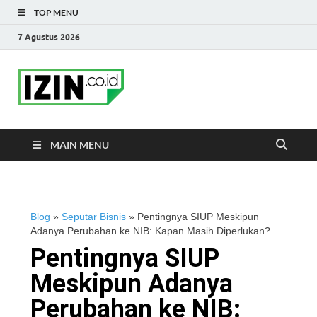
TOP MENU
7 Agustus 2026
IZIN.co.id Blog
Portal Informasi Bisnis Terkini
MAIN MENU
Blog
»
Seputar Bisnis
»
Pentingnya SIUP Meskipun
Adanya Perubahan ke NIB: Kapan Masih Diperlukan?
Pentingnya SIUP
Meskipun Adanya
Perubahan ke NIB: