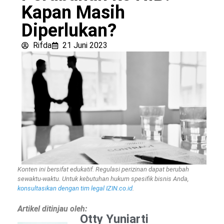
Kapan Masih
Diperlukan?
Rifda
21 Juni 2023
Konten ini bersifat edukatif. Regulasi perizinan dapat berubah
sewaktu-waktu. Untuk kebutuhan hukum spesifik bisnis Anda,
konsultasikan dengan tim legal IZIN.co.id
.
Artikel ditinjau oleh:
Otty Yuniarti