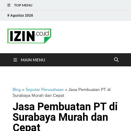
TOP MENU
9 Agustus 2026
IZIN.co.id Blog
Portal Informasi Bisnis Terkini
MAIN MENU
Blog
»
Seputar Perusahaan
»
Jasa Pembuatan PT di
Surabaya Murah dan Cepat
Jasa Pembuatan PT di
Surabaya Murah dan
Cepat