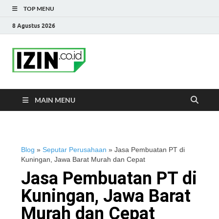
TOP MENU
8 Agustus 2026
IZIN.co.id Blog
Portal Informasi Bisnis Terkini
MAIN MENU
Blog
»
Seputar Perusahaan
»
Jasa Pembuatan PT di
Kuningan, Jawa Barat Murah dan Cepat
Jasa Pembuatan PT di
Kuningan, Jawa Barat
Murah dan Cepat