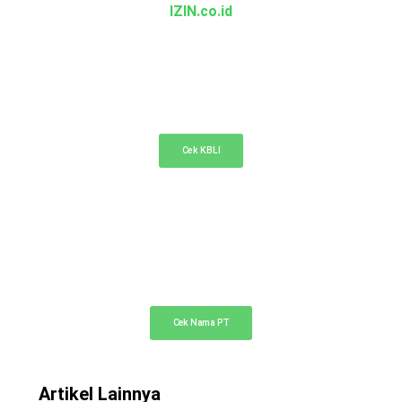
IZIN.co.id
KBLI Online
Cek KBLI untuk pemilihan bidang usaha di NIB
Cek KBLI
Cek Nama PT Online
Cek ketersediaan nama PT Anda di sini
Cek Nama PT
Artikel Lainnya