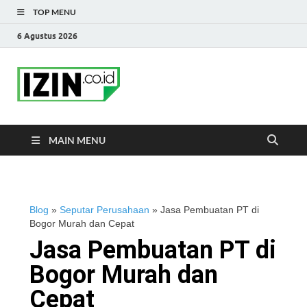
TOP MENU
6 Agustus 2026
IZIN.co.id Blog
Portal Informasi Bisnis Terkini
MAIN MENU
Blog
»
Seputar Perusahaan
»
Jasa Pembuatan PT di
Bogor Murah dan Cepat
Jasa Pembuatan PT di
Bogor Murah dan
Cepat