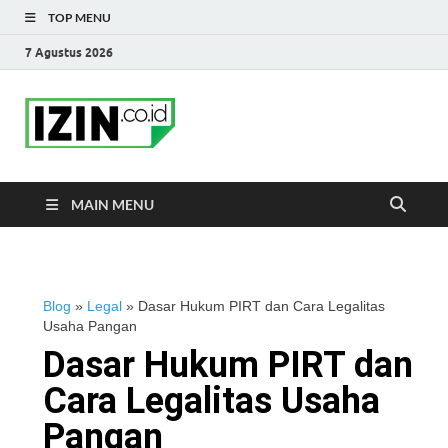
TOP MENU
7 Agustus 2026
IZIN.co.id Blog
Portal Informasi Bisnis Terkini
MAIN MENU
Blog
»
Legal
»
Dasar Hukum PIRT dan Cara Legalitas
Usaha Pangan
Dasar Hukum PIRT dan
Cara Legalitas Usaha
Pangan