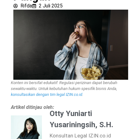
Rifda
2 Juli 2025
Konten ini bersifat edukatif. Regulasi perizinan dapat berubah
sewaktu-waktu. Untuk kebutuhan hukum spesifik bisnis Anda,
konsultasikan dengan tim legal IZIN.co.id
.
Artikel ditinjau oleh:
Otty Yuniarti
Yusariningsih, S.H.
Konsultan Legal IZIN.co.id