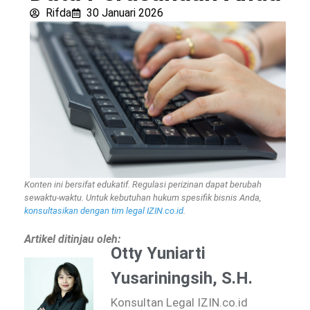
Rifda
30 Januari 2026
Konten ini bersifat edukatif. Regulasi perizinan dapat berubah
sewaktu-waktu. Untuk kebutuhan hukum spesifik bisnis Anda,
konsultasikan dengan tim legal IZIN.co.id
.
Artikel ditinjau oleh:
Otty Yuniarti
Yusariningsih, S.H.
Konsultan Legal IZIN.co.id