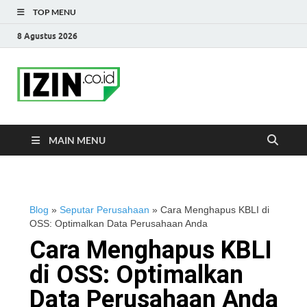
TOP MENU
8 Agustus 2026
IZIN.co.id Blog
Portal Informasi Bisnis Terkini
MAIN MENU
Blog
»
Seputar Perusahaan
»
Cara Menghapus KBLI di
OSS: Optimalkan Data Perusahaan Anda
Cara Menghapus KBLI
di OSS: Optimalkan
Data Perusahaan Anda