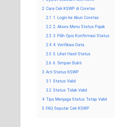
2
Cara Cek KSWP di Coretax
2.1
1. Login ke Akun Coretax
2.2
2. Akses Menu Status Pajak
2.3
3. Pilih Opsi Konfirmasi Status
2.4
4. Verifikasi Data
2.5
5. Lihat Hasil Status
2.6
6. Simpan Bukti
3
Arti Status KSWP
3.1
Status Valid
3.2
Status Tidak Valid
4
Tips Menjaga Status Tetap Valid
5
FAQ Seputar Cek KSWP