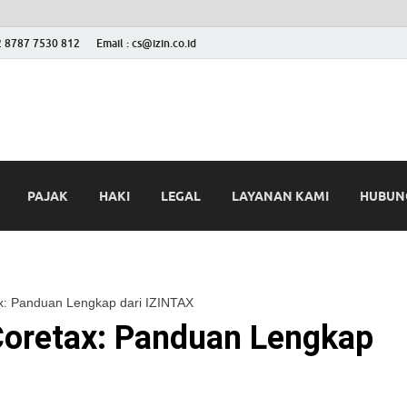
2 8787 7530 812
Email : cs@izin.co.id
 Blog
ini
PAJAK
HAKI
LEGAL
LAYANAN KAMI
HUBUNG
x: Panduan Lengkap dari IZINTAX
Coretax: Panduan Lengkap