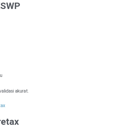
 KSWP
tu
lidasi akurat.
tax
retax