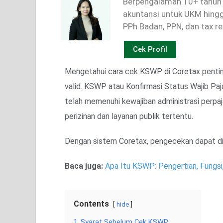
Berpengalaman 10+ tahun 
akuntansi untuk UKM hingga
PPh Badan, PPN, dan tax r
Cek Profil
Mengetahui cara cek KSWP di Coretax pentin
valid. KSWP atau Konfirmasi Status Wajib Paj
telah memenuhi kewajiban administrasi perpaj
perizinan dan layanan publik tertentu.
Dengan sistem Coretax, pengecekan dapat dila
Baca juga:
Apa Itu KSWP: Pengertian, Fungsi
Contents
hide
1
Syarat Sebelum Cek KSWP