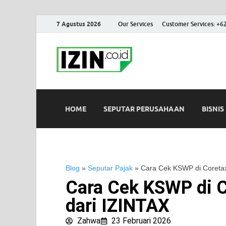
7 Agustus 2026
Our Services
Customer Services: +6
IZIN.co.id
Portal Informasi Bisnis Terk
HOME
SEPUTAR PERUSAHAAN
BISNIS
Blog
»
Seputar Pajak
»
Cara Cek KSWP di Coreta
Cara Cek KSWP di 
dari IZINTAX
Zahwa
23 Februari 2026