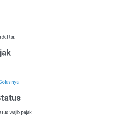
daftar.
jak
Solusinya
Status
tus wajib pajak.