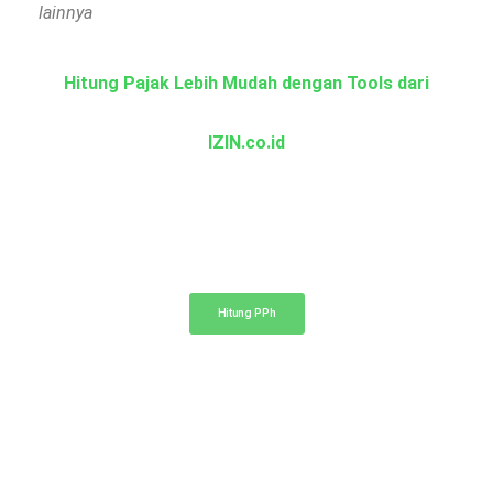
lainnya
Hitung Pajak Lebih Mudah dengan Tools dari
IZIN.co.id
Kalkulator PPh
Hitung pajak penghasilan PPh 21, 23, dan 4 ayat (2)
Hitung PPh
Kalkulator Pajak Properti
Hitung perkiraan pajak dan biaya notaris