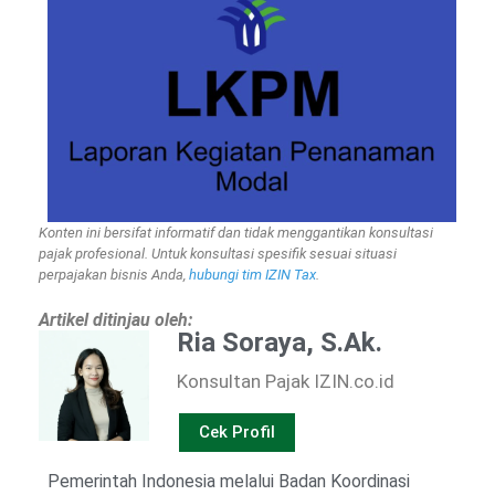
Konten ini bersifat informatif dan tidak menggantikan konsultasi
pajak profesional. Untuk konsultasi spesifik sesuai situasi
perpajakan bisnis Anda,
hubungi tim IZIN Tax
.
Artikel ditinjau oleh:
Ria Soraya, S.Ak.
Konsultan Pajak IZIN.co.id
Cek Profil
Pemerintah Indonesia melalui Badan Koordinasi