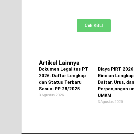
Cek KBLI untuk pemilihan bidang usaha di NIB
Cek KBLI
Artikel Lainnya
Dokumen Legalitas PT
Biaya PIRT 2026
2026: Daftar Lengkap
Rincian Lengkap
dan Status Terbaru
Daftar, Urus, da
Sesuai PP 28/2025
Perpanjangan u
UMKM
3 Agustus 2026
3 Agustus 2026