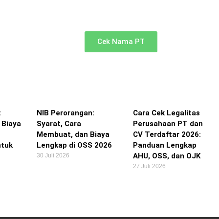
Cek ketersediaan nama PT Anda di sini
Cek Nama PT
:
NIB Perorangan:
Cara Cek Legalitas
 Biaya
Syarat, Cara
Perusahaan PT dan
n
Membuat, dan Biaya
CV Terdaftar 2026:
ntuk
Lengkap di OSS 2026
Panduan Lengkap
AHU, OSS, dan OJK
30 Juli 2026
27 Juli 2026