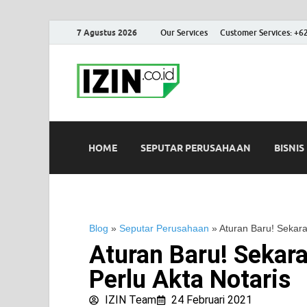
7 Agustus 2026
Our Services
Customer Services: +6
IZIN.co.id
Portal Informasi Bisnis Terk
HOME
SEPUTAR PERUSAHAAN
BISNIS
Blog
»
Seputar Perusahaan
»
Aturan Baru! Sekara
Aturan Baru! Sekar
Perlu Akta Notaris
IZIN Team
24 Februari 2021