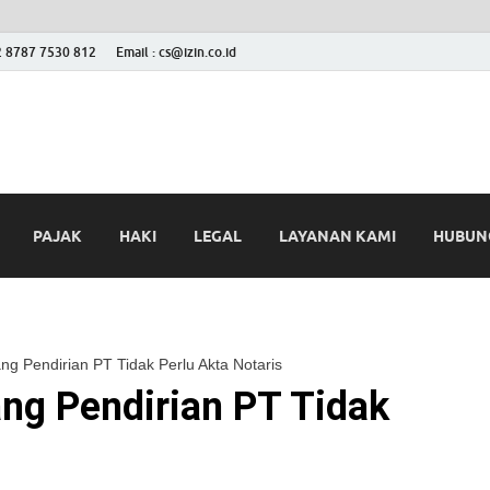
2 8787 7530 812
Email : cs@izin.co.id
 Blog
ini
PAJAK
HAKI
LEGAL
LAYANAN KAMI
HUBUNG
ng Pendirian PT Tidak Perlu Akta Notaris
ang Pendirian PT Tidak