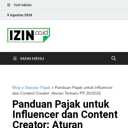
TOP MENU
9 Agustus 2026
IZIN.co.id Blog
Portal Informasi Bisnis Terkini
MAIN MENU
Blog
»
Seputar Pajak
»
Panduan Pajak untuk Influencer
dan Content Creator: Aturan Terbaru PP 20/2026
Panduan Pajak untuk
Influencer dan Content
Creator: Aturan