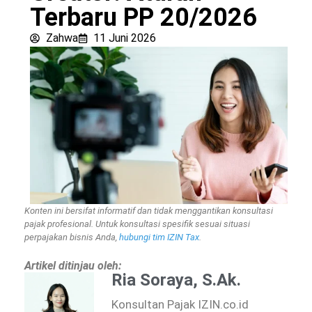
Terbaru PP 20/2026
Zahwa
11 Juni 2026
Konten ini bersifat informatif dan tidak menggantikan konsultasi
pajak profesional. Untuk konsultasi spesifik sesuai situasi
perpajakan bisnis Anda,
hubungi tim IZIN Tax
.
Artikel ditinjau oleh:
Ria Soraya, S.Ak.
Konsultan Pajak IZIN.co.id