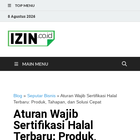
TOP MENU
8 Agustus 2026
IZIN.co.id Blog
Portal Informasi Bisnis Terkini
MAIN MENU
Blog
»
Seputar Bisnis
»
Aturan Wajib Sertifikasi Halal
Terbaru: Produk, Tahapan, dan Solusi Cepat
Aturan Wajib
Sertifikasi Halal
Terbaru: Produk,