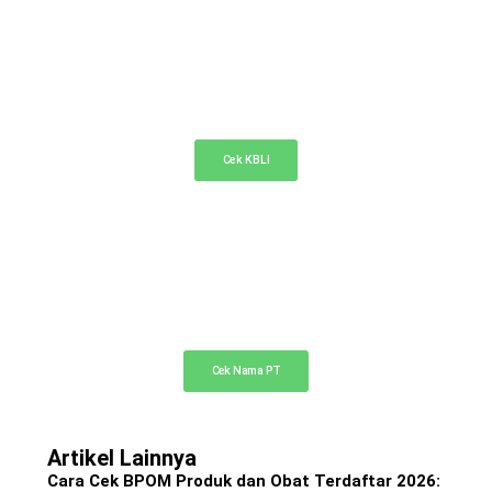
KBLI Online
Cek KBLI untuk pemilihan bidang usaha di NIB
Cek KBLI
Cek Nama PT Online
Cek ketersediaan nama PT Anda di sini
Cek Nama PT
Artikel Lainnya
Cara Cek BPOM Produk dan Obat Terdaftar 2026: