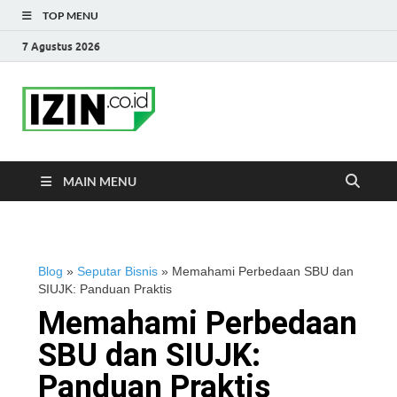
TOP MENU
7 Agustus 2026
IZIN.co.id Blog
Portal Informasi Bisnis Terkini
MAIN MENU
Blog
»
Seputar Bisnis
»
Memahami Perbedaan SBU dan
SIUJK: Panduan Praktis
Memahami Perbedaan
SBU dan SIUJK:
Panduan Praktis