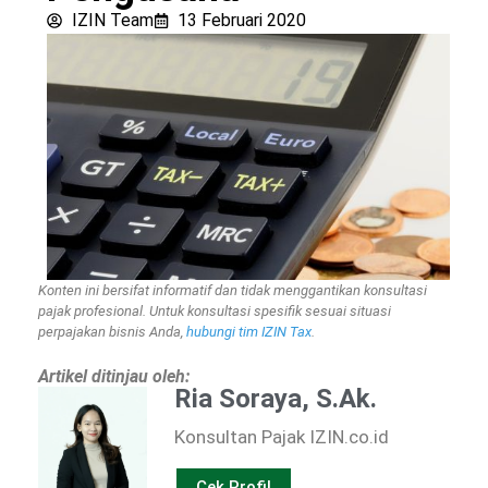
IZIN Team
13 Februari 2020
Konten ini bersifat informatif dan tidak menggantikan konsultasi
pajak profesional. Untuk konsultasi spesifik sesuai situasi
perpajakan bisnis Anda,
hubungi tim IZIN Tax
.
Artikel ditinjau oleh:
Ria Soraya, S.Ak.
Konsultan Pajak IZIN.co.id
Cek Profil