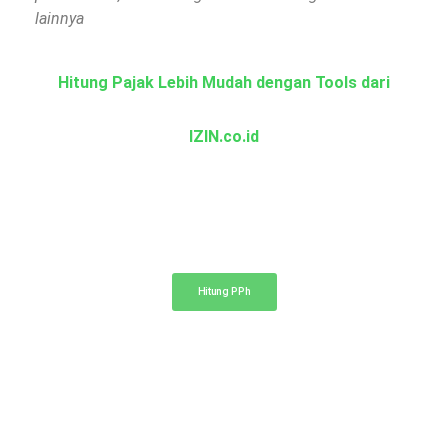
lainnya
Hitung Pajak Lebih Mudah dengan Tools dari
IZIN.co.id
Kalkulator PPh
Hitung pajak penghasilan PPh 21, 23, dan 4 ayat (2)
Hitung PPh
Kalkulator Pajak Properti
Hitung perkiraan pajak dan biaya notaris