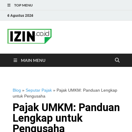
TOP MENU
6 Agustus 2026
IZIN.co.id Blog
Portal Informasi Bisnis Terkini
MAIN MENU
Blog
»
Seputar Pajak
»
Pajak UMKM: Panduan Lengkap
untuk Pengusaha
Pajak UMKM: Panduan
Lengkap untuk
Pengusaha