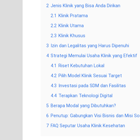
2
Jenis Klinik yang Bisa Anda Dirikan
2.1
Klinik Pratama
2.2
Klinik Utama
2.3
Klinik Khusus
3
Izin dan Legalitas yang Harus Dipenuhi
4
Strategi Memulai Usaha Klinik yang Efektif
4.1
Riset Kebutuhan Lokal
4.2
Pilih Model Klinik Sesuai Target
4.3
Investasi pada SDM dan Fasilitas
4.4
Terapkan Teknologi Digital
5
Berapa Modal yang Dibutuhkan?
6
Penutup: Gabungkan Visi Bisnis dan Misi So
7
FAQ Seputar Usaha Klinik Kesehatan