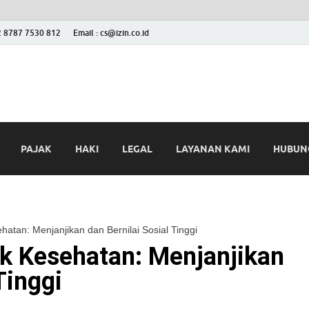
2 8787 7530 812
Email : cs@izin.co.id
 Blog
ini
PAJAK
HAKI
LEGAL
LAYANAN KAMI
HUBUNG
hatan: Menjanjikan dan Bernilai Sosial Tinggi
ik Kesehatan: Menjanjikan
Tinggi