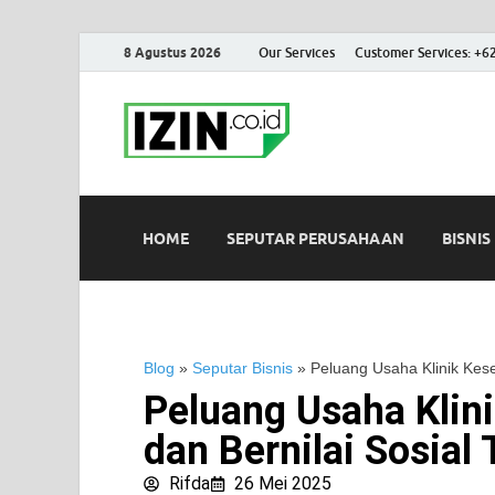
8 Agustus 2026
Our Services
Customer Services: +6
IZIN.co.id
Portal Informasi Bisnis Terk
HOME
SEPUTAR PERUSAHAAN
BISNIS
Blog
»
Seputar Bisnis
»
Peluang Usaha Klinik Kese
Peluang Usaha Klin
dan Bernilai Sosial 
Rifda
26 Mei 2025