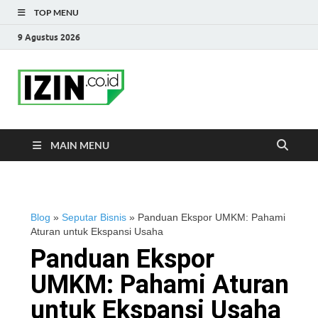
TOP MENU
9 Agustus 2026
IZIN.co.id Blog
Portal Informasi Bisnis Terkini
MAIN MENU
Blog
»
Seputar Bisnis
»
Panduan Ekspor UMKM: Pahami
Aturan untuk Ekspansi Usaha
Panduan Ekspor
UMKM: Pahami Aturan
untuk Ekspansi Usaha