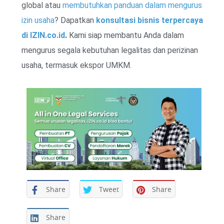
global atau
membutuhkan panduan dalam mengurus
izin usaha
? Dapatkan
konsultasi bisnis terpercaya
di IZIN.co.id
.
Kami siap membantu Anda dalam
mengurus segala kebutuhan legalitas dan perizinan
usaha, termasuk ekspor UMKM.
Share
Tweet
Share
Share