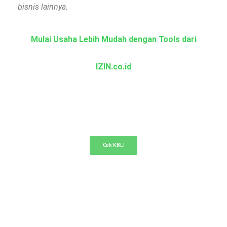
bisnis lainnya.
Mulai Usaha Lebih Mudah dengan Tools dari
IZIN.co.id
KBLI Online
Cek KBLI untuk pemilihan bidang usaha di NIB
Cek KBLI
Cek Nama PT Online
Cek ketersediaan nama PT Anda di sini