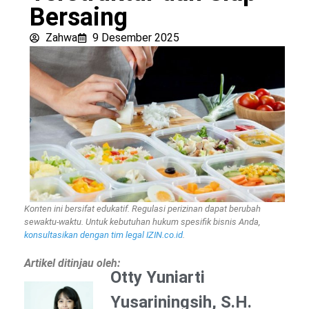
Bersaing
Zahwa
9 Desember 2025
Konten ini bersifat edukatif. Regulasi perizinan dapat berubah
sewaktu-waktu. Untuk kebutuhan hukum spesifik bisnis Anda,
konsultasikan dengan tim legal IZIN.co.id
.
Artikel ditinjau oleh:
Otty Yuniarti
Yusariningsih, S.H.