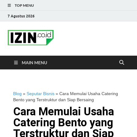
TOP MENU
7 Agustus 2026
IZIN.co.id Blog
Portal Informasi Bisnis Terkini
MAIN MENU
Blog
»
Seputar Bisnis
»
Cara Memulai Usaha Catering
Bento yang Terstruktur dan Siap Bersaing
Cara Memulai Usaha
Catering Bento yang
Terstruktur dan Siap