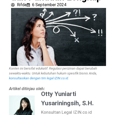
Rifda
6 September 2024
Konten ini bersifat edukatif. Regulasi perizinan dapat berubah
sewaktu-waktu. Untuk kebutuhan hukum spesifik bisnis Anda,
konsultasikan dengan tim legal IZIN.co.id
.
Artikel ditinjau oleh:
Otty Yuniarti
Yusariningsih, S.H.
Konsultan Legal IZIN.co.id