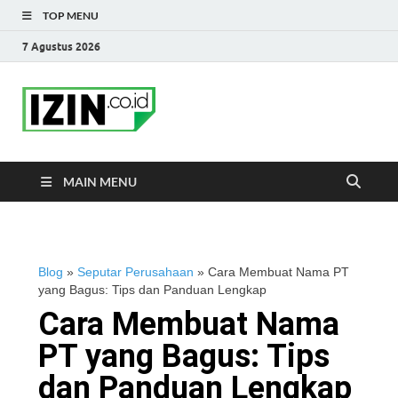
TOP MENU
7 Agustus 2026
IZIN.co.id Blog
Portal Informasi Bisnis Terkini
MAIN MENU
Blog
»
Seputar Perusahaan
»
Cara Membuat Nama PT
yang Bagus: Tips dan Panduan Lengkap
Cara Membuat Nama
PT yang Bagus: Tips
dan Panduan Lengkap