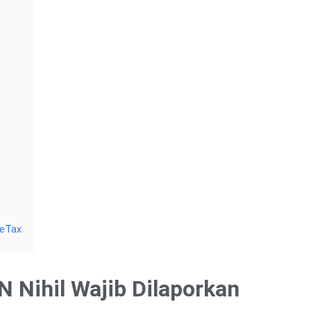
l
reTax
Nihil Wajib Dilaporkan