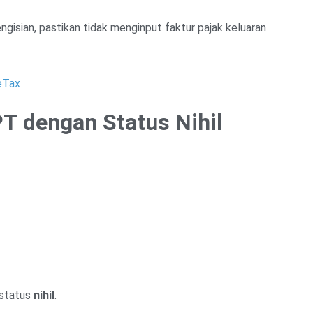
gisian, pastikan tidak menginput faktur pajak keluaran
eTax
PT dengan Status Nihil
 status
nihil
.