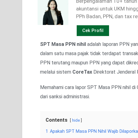
Berpengalaman 10+ tahun 
akuntansi untuk UKM hingga
PPh Badan, PPN, dan tax r
Cek Profil
SPT Masa PPN nihil
adalah laporan PPN yan
dalam satu masa pajak tidak terdapat transak
PPN terutang maupun PPN yang dapat dikred
melalui sistem
CoreTax
Direktorat Jenderal 
Memahami cara lapor SPT Masa PPN nihil di 
dari sanksi administrasi.
Contents
hide
1
Apakah SPT Masa PPN Nihil Wajib Dilapork