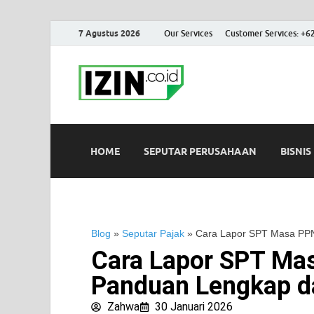
7 Agustus 2026
Our Services
Customer Services: +6
IZIN.co.id
Portal Informasi Bisnis Terk
HOME
SEPUTAR PERUSAHAAN
BISNIS
Blog
»
Seputar Pajak
»
Cara Lapor SPT Masa PPN 
Cara Lapor SPT Mas
Panduan Lengkap d
Zahwa
30 Januari 2026