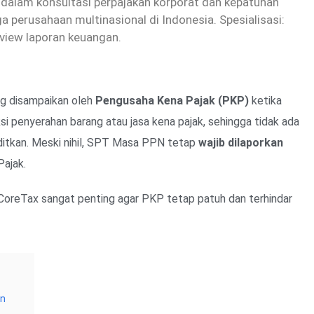
dalam konsultasi perpajakan korporat dan kepatuhan
 perusahaan multinasional di Indonesia. Spesialisasi:
eview laporan keuangan.
g disampaikan oleh
Pengusaha Kena Pajak (PKP)
ketika
si penyerahan barang atau jasa kena pajak, sehingga tidak ada
itkan. Meski nihil, SPT Masa PPN tetap
wajib dilaporkan
Pajak.
CoreTax sangat penting agar PKP tetap patuh dan terhindar
an