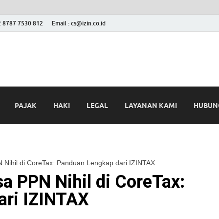
2 8787 7530 812
Email : cs@izin.co.id
 Blog
ini
PAJAK
HAKI
LEGAL
LAYANAN KAMI
HUBUNG
Nihil di CoreTax: Panduan Lengkap dari IZINTAX
a PPN Nihil di CoreTax:
ari IZINTAX