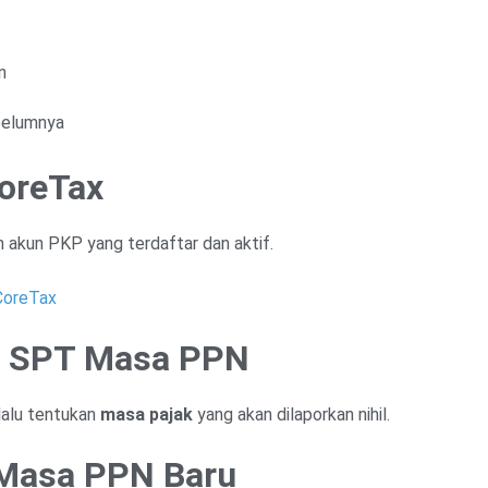
n
belumnya
CoreTax
akun PKP yang terdaftar dan aktif.
CoreTax
nu SPT Masa PPN
 lalu tentukan
masa pajak
yang akan dilaporkan nihil.
 Masa PPN Baru