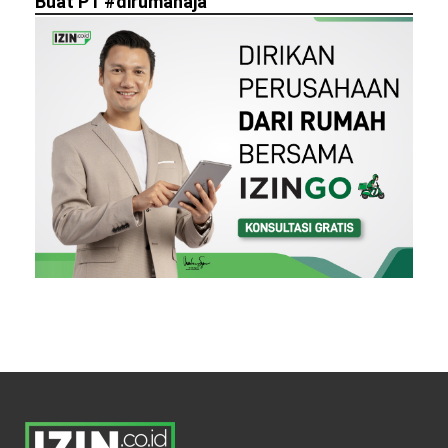
Buat PT #dirumahaja