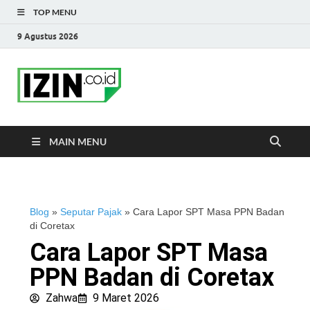
TOP MENU
9 Agustus 2026
IZIN.co.id Blog
Portal Informasi Bisnis Terkini
MAIN MENU
Blog
»
Seputar Pajak
»
Cara Lapor SPT Masa PPN Badan
di Coretax
Cara Lapor SPT Masa
PPN Badan di Coretax
Zahwa
9 Maret 2026