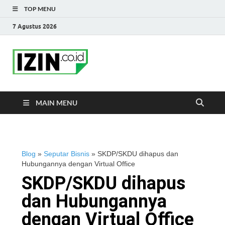
TOP MENU
7 Agustus 2026
IZIN.co.id Blog
Portal Informasi Bisnis Terkini
MAIN MENU
Blog
»
Seputar Bisnis
»
SKDP/SKDU dihapus dan
Hubungannya dengan Virtual Office
SKDP/SKDU dihapus
dan Hubungannya
dengan Virtual Office