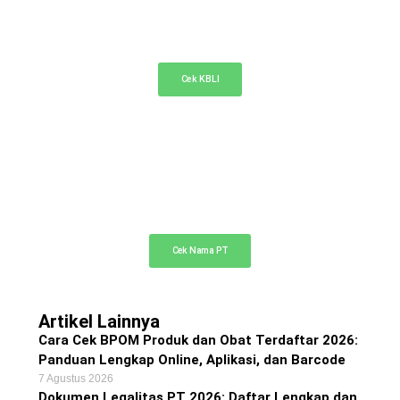
KBLI Online
Cek KBLI untuk pemilihan bidang usaha di NIB
Cek KBLI
Cek Nama PT Online
Cek ketersediaan nama PT Anda di sini
Cek Nama PT
Artikel Lainnya
Cara Cek BPOM Produk dan Obat Terdaftar 2026:
Panduan Lengkap Online, Aplikasi, dan Barcode
7 Agustus 2026
Dokumen Legalitas PT 2026: Daftar Lengkap dan