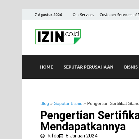
7 Agustus 2026
Our Services
Customer Services: +6
IZIN.co.id
Portal Informasi Bisnis Terk
HOME
SEPUTAR PERUSAHAAN
BISNIS
Blog
»
Seputar Bisnis
»
Pengertian Sertifikat St
Pengertian Sertifik
Mendapatkannya
Rifda
8 Januari 2024