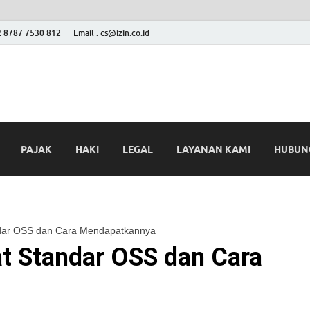
2 8787 7530 812
Email : cs@izin.co.id
 Blog
ini
PAJAK
HAKI
LEGAL
LAYANAN KAMI
HUBUNG
andar OSS dan Cara Mendapatkannya
at Standar OSS dan Cara