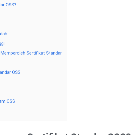
dar OSS?
ndah
ggi
t Memperoleh Sertifikat Standar
tandar OSS
tem OSS