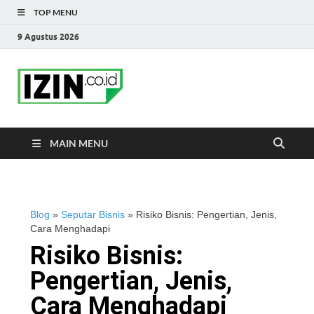
TOP MENU
9 Agustus 2026
IZIN.co.id Blog
Portal Informasi Bisnis Terkini
MAIN MENU
Blog
»
Seputar Bisnis
»
Risiko Bisnis: Pengertian, Jenis,
Cara Menghadapi
Risiko Bisnis:
Pengertian, Jenis,
Cara Menghadapi