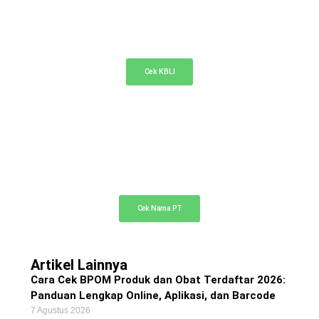
KBLI Online
Cek KBLI untuk pemilihan bidang usaha di NIB
Cek KBLI
Cek Nama PT Online
Cek ketersediaan nama PT Anda di sini
Cek Nama PT
Artikel Lainnya
Cara Cek BPOM Produk dan Obat Terdaftar 2026:
Panduan Lengkap Online, Aplikasi, dan Barcode
7 Agustus 2026