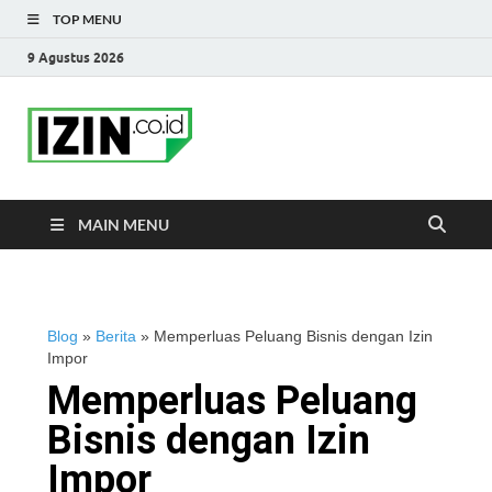
TOP MENU
9 Agustus 2026
IZIN.co.id Blog
Portal Informasi Bisnis Terkini
MAIN MENU
Blog
»
Berita
»
Memperluas Peluang Bisnis dengan Izin
Impor
Memperluas Peluang
Bisnis dengan Izin
Impor