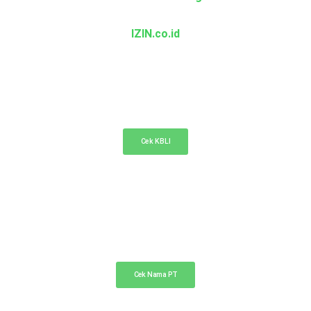
IZIN.co.id
KBLI Online
Cek KBLI untuk pemilihan bidang usaha di NIB
Cek KBLI
Cek Nama PT Online
Cek ketersediaan nama PT Anda di sini
Cek Nama PT