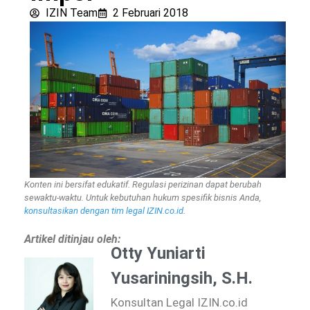
IZIN Team
2 Februari 2018
Konten ini bersifat edukatif. Regulasi perizinan dapat berubah
sewaktu-waktu. Untuk kebutuhan hukum spesifik bisnis Anda,
konsultasikan dengan tim legal IZIN.co.id
.
Artikel ditinjau oleh:
Otty Yuniarti
Yusariningsih, S.H.
Konsultan Legal IZIN.co.id