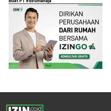
Buat PT #dirumahaja