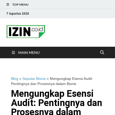
TOP MENU
7 Agustus 2026
IZIN.co.id Blog
Portal Informasi Bisnis Terkini
MAIN MENU
Blog
»
Seputar Bisnis
»
Mengungkap Esensi Audit:
Pentingnya dan Prosesnya dalam Bisnis
Mengungkap Esensi
Audit: Pentingnya dan
Prosesnya dalam