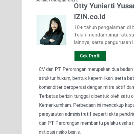
Otty Yuniarti Yusa
IZIN.co.id
10+ tahun pengalaman di bi
Telah mendampingi ratusan
lainnya, serta pengurusan i
Cek Profil
CV dan PT Perorangan merupakan dua badan 
struktur hukum, bentuk kepemilikan, serta b
komanditer beroperasi dengan mitra aktif da
Terbatas berizin tunggal dibentuk oleh satu 
Kemenkumham. Perbedaan ini mencakup kapasit
persyaratan administratif seperti akta pend
dan PT Perorangan membantu pelaku usaha me
mitigasi risiko bisnis.