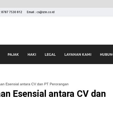
2 8787 7530 812
Email : cs@izin.co.id
 Blog
ini
PAJAK
HAKI
LEGAL
LAYANAN KAMI
HUBUNG
n Esensial antara CV dan PT Perorangan
n Esensial antara CV dan