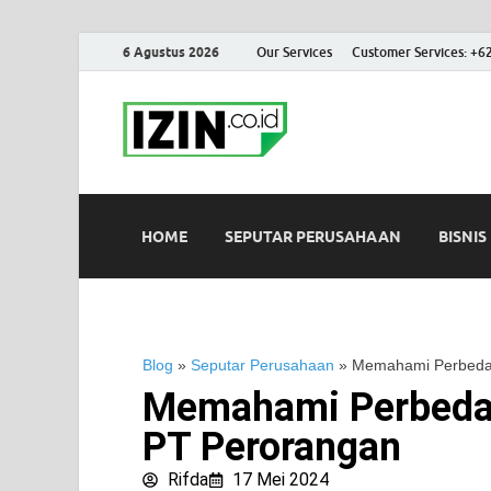
6 Agustus 2026
Our Services
Customer Services: +6
IZIN.co.id
Portal Informasi Bisnis Terk
HOME
SEPUTAR PERUSAHAAN
BISNIS
Blog
»
Seputar Perusahaan
»
Memahami Perbedaa
Memahami Perbedaa
PT Perorangan
Rifda
17 Mei 2024